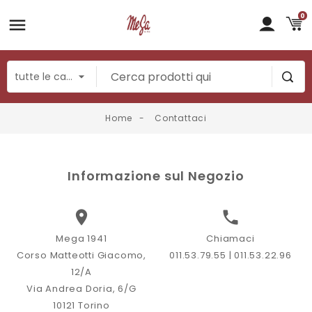
0
Home
Contattaci
Informazione sul Negozio


Mega 1941
Chiamaci
Corso Matteotti Giacomo,
011.53.79.55 | 011.53.22.96
12/A
Via Andrea Doria, 6/G
10121 Torino