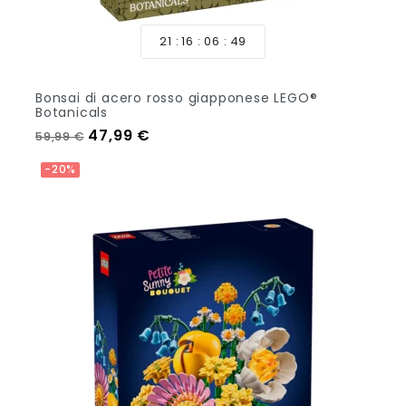
21
16
06
47
Bonsai di acero rosso giapponese LEGO®
Botanicals
Prezzo regolare
Prezzo
47,99 €
59,99 €
Aggiungi Al Carrello
-20%