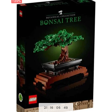
-20%
21
16
06
47