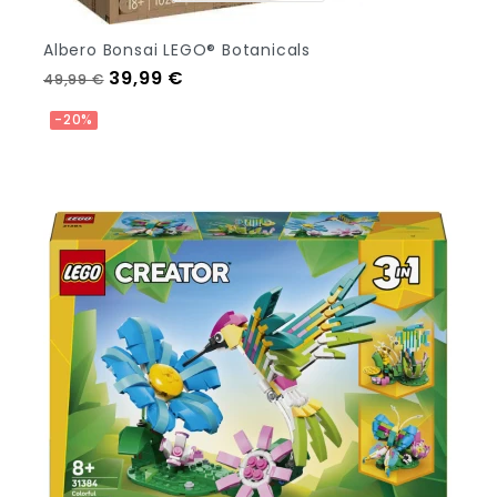
Albero Bonsai LEGO® Botanicals
Prezzo regolare
Prezzo
39,99 €
49,99 €
Aggiungi Al Carrello
-20%