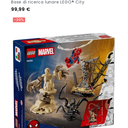
Base di ricerca lunare LEGO® City
Prezzo
99,99 €
Out Of Stock
-20%