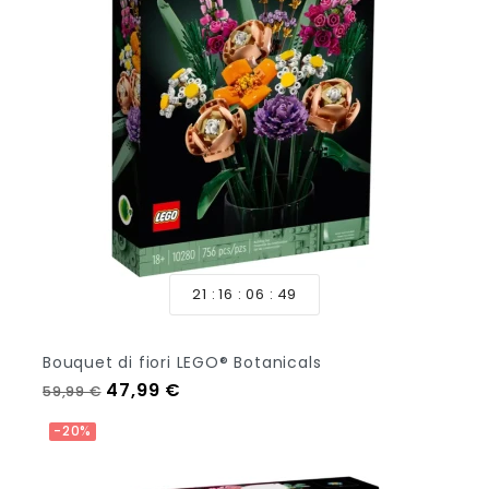
21
16
06
47
Bouquet di fiori LEGO® Botanicals
Prezzo regolare
Prezzo
47,99 €
59,99 €
Aggiungi Al Carrello
-20%