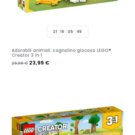
21
16
06
47
Adorabili animali: cagnolino giocoso LEGO®
Creator 3 in 1
Prezzo regolare
Prezzo
23,99 €
29,99 €
Aggiungi Al Carrello