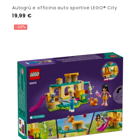
Autogrù e officina auto sportive LEGO® City
Prezzo
19,99 €
Aggiungi Al Carrello
-20%