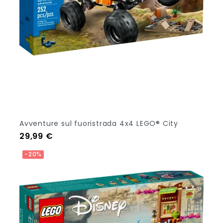
Avventure sul fuoristrada 4x4 LEGO® City
Prezzo
29,99 €
Aggiungi Al Carrello
-20%