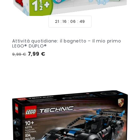
21
16
06
47
Attività quotidiane: il bagnetto – Il mio primo
LEGO® DUPLO®
Prezzo regolare
Prezzo
7,99 €
9,99 €
Aggiungi Al Carrello