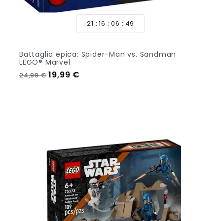
21
16
06
47
Battaglia epica: Spider-Man vs. Sandman
LEGO® Marvel
Prezzo regolare
Prezzo
19,99 €
24,99 €
Aggiungi Al Carrello