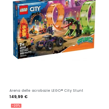
Arena delle acrobazie LEGO® City Stunt
Prezzo
149,99 €
Aggiungi Al Carrello
-20%