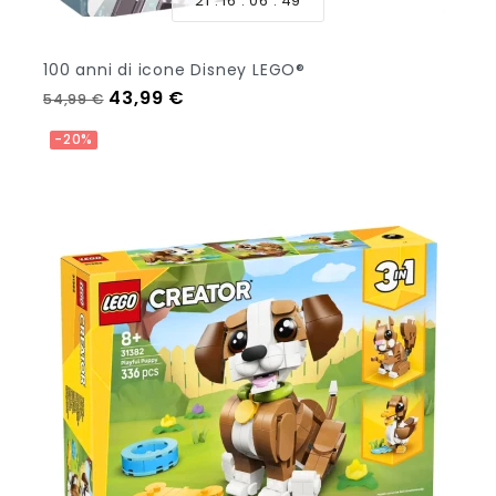
21
16
06
47
100 anni di icone Disney LEGO®
Prezzo regolare
Prezzo
43,99 €
54,99 €
Aggiungi Al Carrello
-20%