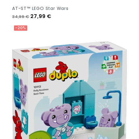
AT-ST™ LEGO Star Wars
Prezzo regolare
Prezzo
27,99 €
34,99 €
Aggiungi Al Carrello
-20%