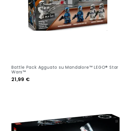
Battle Pack Agguato su Mandalore™ LEGO® Star
Wars™
Prezzo
21,99 €
Aggiungi Al Carrello