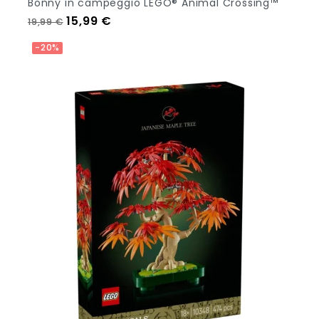
Bonny in campeggio LEGO® Animal Crossing™
Prezzo regolare
Prezzo
15,99 €
19,99 €
Aggiungi Al Carrello
-20%