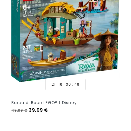
21
16
06
47
Barca di Boun LEGO® ǀ Disney
Prezzo regolare
Prezzo
39,99 €
49,99 €
Aggiungi Al Carrello