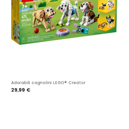
Adorabili cagnolini LEGO® Creator
Prezzo
29,99 €
Aggiungi Al Carrello