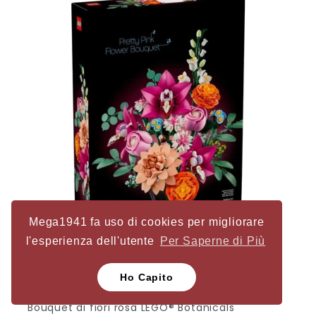
Mega1941 fa uso di cookies per migliorare
l'esperienza dell'utente
Per Saperne di Più
21
16
06
47
Ho Capito
Bouquet di fiori rosa LEGO® Botanicals