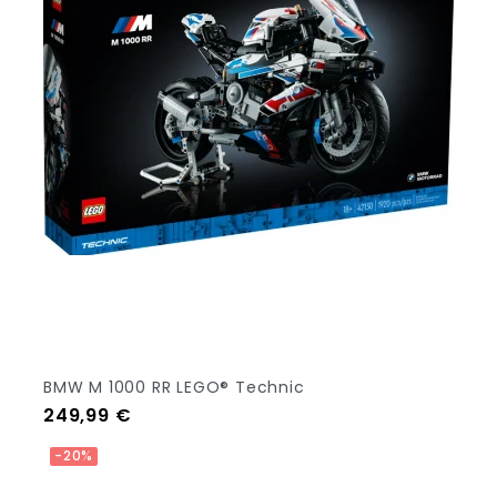
BMW M 1000 RR LEGO® Technic
Prezzo
249,99 €
Aggiungi Al Carrello
-20%