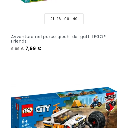
21
16
06
47
Avventure nel parco giochi dei gatti LEGO®
Friends
Prezzo regolare
Prezzo
7,99 €
9,99 €
Aggiungi Al Carrello