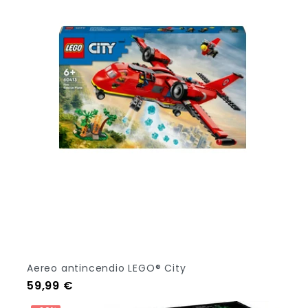
Aereo antincendio LEGO® City
Prezzo
59,99 €
Out Of Stock