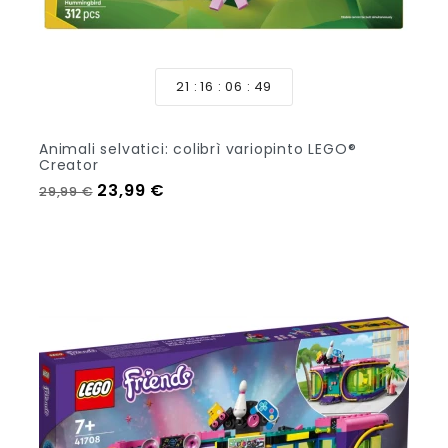
21
16
06
47
Animali selvatici: colibrì variopinto LEGO®
Creator
Prezzo regolare
Prezzo
23,99 €
29,99 €
Aggiungi Al Carrello