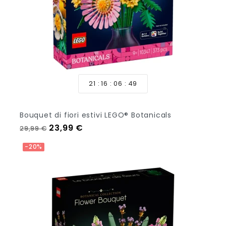
21
16
06
47
Bouquet di fiori estivi LEGO® Botanicals
Prezzo regolare
Prezzo
23,99 €
29,99 €
Aggiungi Al Carrello
-20%