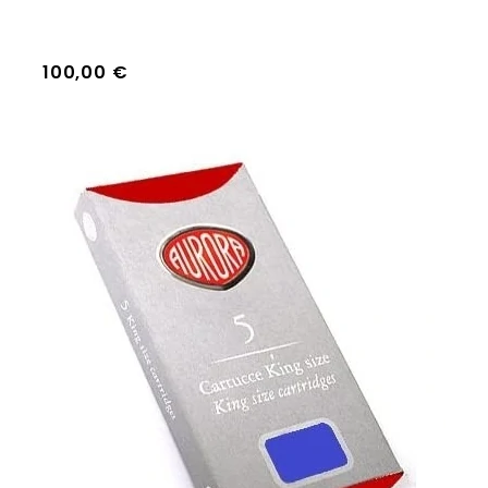
Prezzo
100,00 €