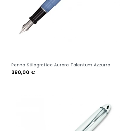
Penna Stilografica Aurora Talentum Azzurro
Prezzo
380,00 €
Aggiungi Al Carrello