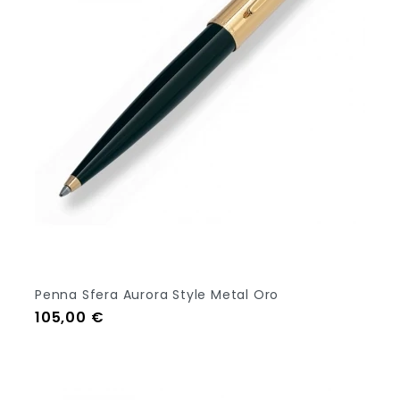
Penna Sfera Aurora Style Metal Oro
Prezzo
105,00 €
Out Of Stock