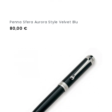
Penna Sfera Aurora Style Velvet Blu
Prezzo
80,00 €
Out Of Stock