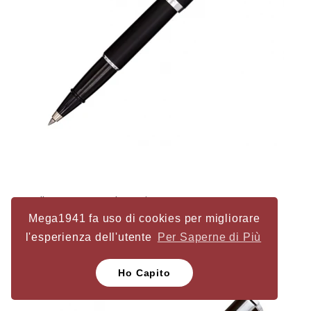
Roller Aurora Style Satin
Prezzo
80,00 €
Mega1941 fa uso di cookies per migliorare
l'esperienza dell'utente
Per Saperne di Più
Ho Capito