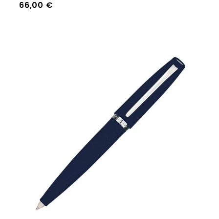
Prezzo
66,00 €