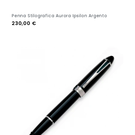
Penna Stilografica Aurora Ipsilon Argento
Prezzo
230,00 €
Out Of Stock