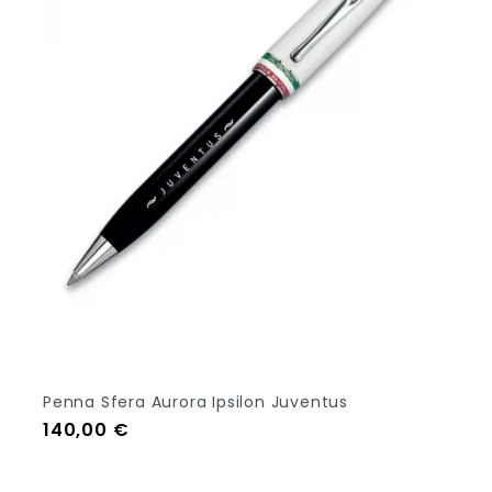
Penna Sfera Aurora Ipsilon Juventus
Prezzo
140,00 €
Out Of Stock