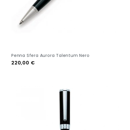
Penna Sfera Aurora Talentum Nero
Prezzo
220,00 €
Aggiungi Al Carrello