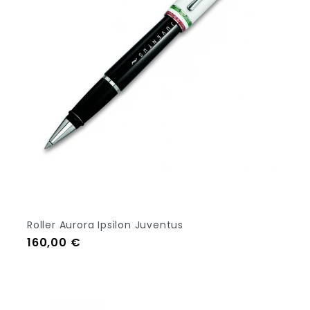
Roller Aurora Ipsilon Juventus
Prezzo
160,00 €
Aggiungi Al Carrello