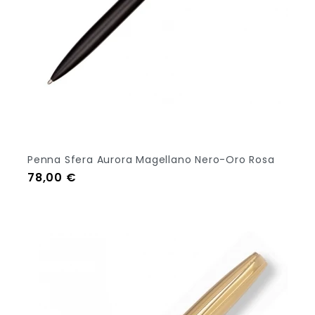
Penna Sfera Aurora Magellano Nero-Oro Rosa
Prezzo
78,00 €
Out Of Stock