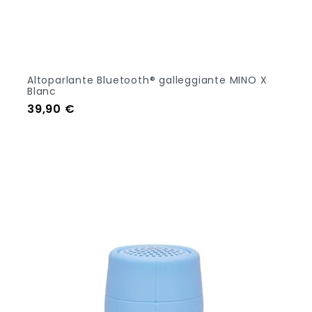
Altoparlante Bluetooth® galleggiante MINO X
Blanc
Prezzo
39,90 €
Aggiungi Al Carrello