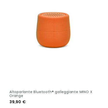
Altoparlante Bluetooth® galleggiante MINO X
Orange
Prezzo
39,90 €
Aggiungi Al Carrello