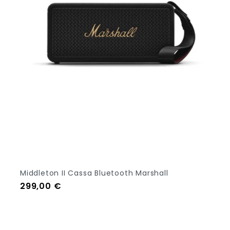
Middleton II Cassa Bluetooth Marshall
Prezzo
299,00 €
Aggiungi Al Carrello