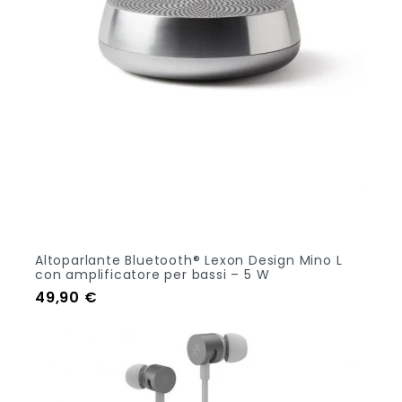
Altoparlante Bluetooth® Lexon Design Mino L
con amplificatore per bassi – 5 W
Prezzo
49,90 €
Out Of Stock