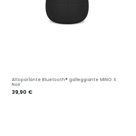
Altoparlante Bluetooth® galleggiante MINO X
Noir
Prezzo
39,90 €
Aggiungi Al Carrello