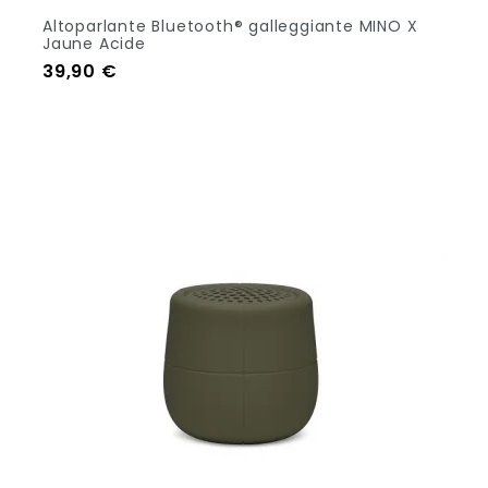
Altoparlante Bluetooth® galleggiante MINO X
Jaune Acide
Prezzo
39,90 €
Aggiungi Al Carrello