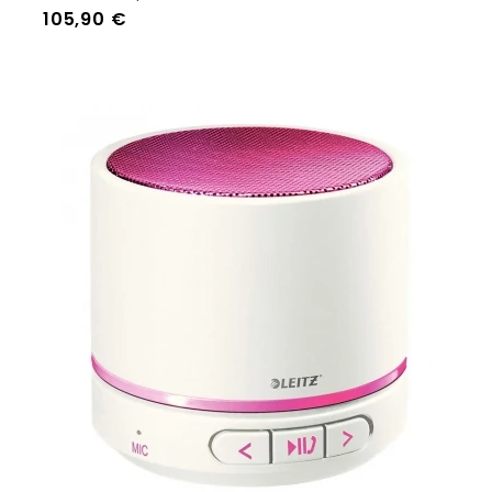
Prezzo
105,90 €
Aggiungi Al Carrello