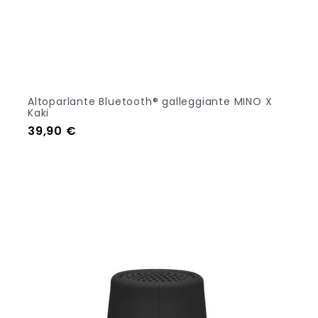
Altoparlante Bluetooth® galleggiante MINO X
Kaki
Prezzo
39,90 €
Aggiungi Al Carrello