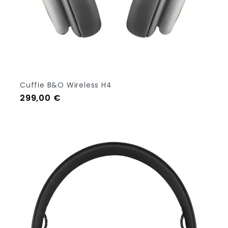
Cuffie B&O Wireless H4
Prezzo
299,00 €
Out Of Stock