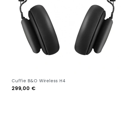
Cuffie B&O Wireless H4
Prezzo
299,00 €
Out Of Stock