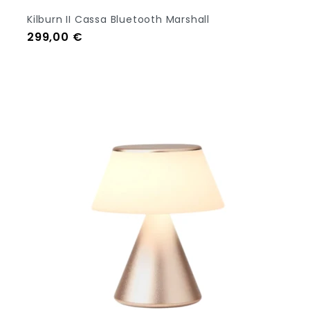
Kilburn II Cassa Bluetooth Marshall
Prezzo
299,00 €
Aggiungi Al Carrello