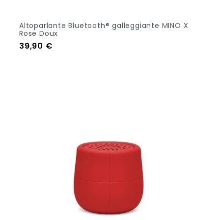
Altoparlante Bluetooth® galleggiante MINO X
Rose Doux
Prezzo
39,90 €
Out Of Stock