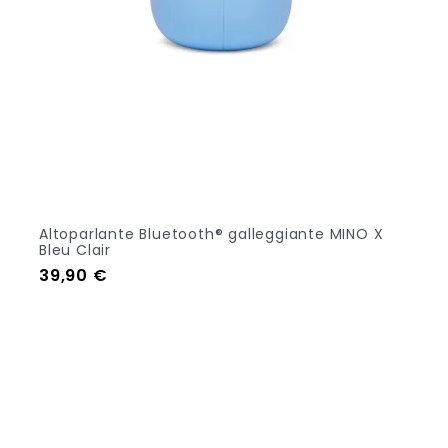
Altoparlante Bluetooth® galleggiante MINO X
Bleu Clair
Prezzo
39,90 €
Aggiungi Al Carrello