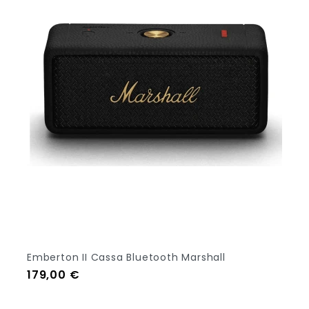
Emberton II Cassa Bluetooth Marshall
Prezzo
179,00 €
Aggiungi Al Carrello