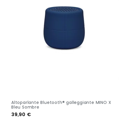
Altoparlante Bluetooth® galleggiante MINO X
Bleu Sombre
Prezzo
39,90 €
Aggiungi Al Carrello