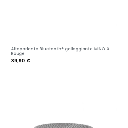
Altoparlante Bluetooth® galleggiante MINO X
Rouge
Prezzo
39,90 €
Aggiungi Al Carrello