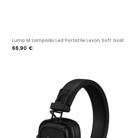
Luma M Lampada Led Portatile Lexon Soft Gold
Prezzo
66,90 €
Aggiungi Al Carrello