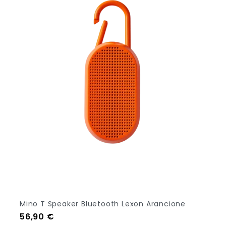
Mino T Speaker Bluetooth Lexon Arancione
Prezzo
56,90 €
Aggiungi Al Carrello