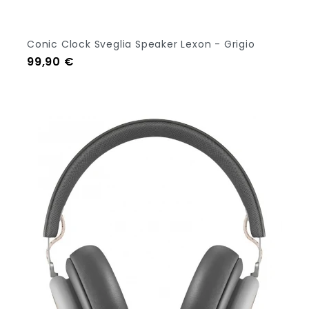
Conic Clock Sveglia Speaker Lexon - Grigio
Prezzo
99,90 €
Aggiungi Al Carrello