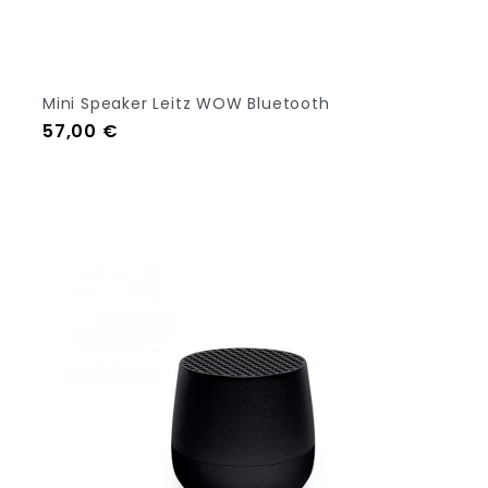
Mini Speaker Leitz WOW Bluetooth
Prezzo
57,00 €
Out Of Stock