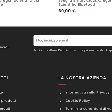
Oregon Scientific con
Sveglia Smart Clock Orego
ne
Scientific Bluetooth
Prezzo
€
69,00 €
tock
Out Of Stock
eciali
Puoi annullare l'iscrizione in ogni momento. A qu
TTI
LA NOSTRA AZIENDA
te
Informativa sulla Privacy
 prodotti
Cookie Policy
enduti
Termini e condizioni di ve