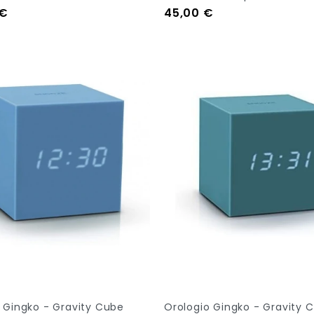
Prezzo
 €
45,00 €
tock
Aggiungi Al Carrello
 Gingko - Gravity Cube
Orologio Gingko - Gravity 