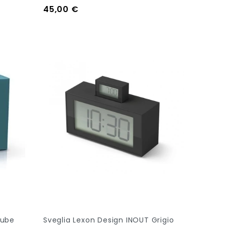
Prezzo
45,00 €
Aggiungi Al Carrello
Cube
Sveglia Lexon Design INOUT Grigio