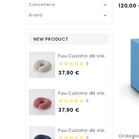
Cancelleria

Prezzo
120,00
Out Of S
Brand

NEW PRODUCT
Fuu Cuscino da viaggio per il collo - Beige
0
Prezzo
37,90 €
Fuu Cuscino da viaggio per il collo - Rosa
0
Prezzo
37,90 €
Fuu Cuscino da viaggio per il collo - Blu Navy
Orologio
0