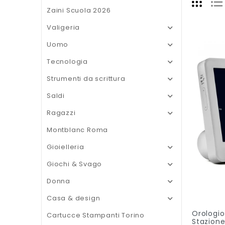
Zaini Scuola 2026
Valigeria

Uomo

Tecnologia

Strumenti da scrittura

Saldi

Ragazzi

Montblanc Roma
Gioielleria

Giochi & Svago

Donna

Casa & design

Orologio
Cartucce Stampanti Torino
Stazion