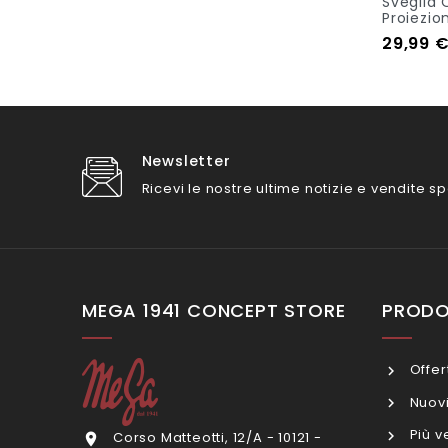
Sveglia 
Proiezio
Prezzo
29,99 
Out Of S
Newsletter
Ricevi le nostre ultime notizie e vendite sp
MEGA 1941 CONCEPT STORE
PRODO
Offer
Nuovi
Più v
Corso Matteotti, 12/A - 10121 -
