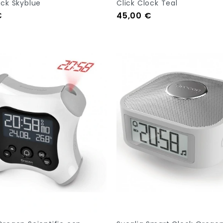
ock Skyblue
Click Clock Teal
Prezzo
€
45,00 €
tock
Out Of Stock