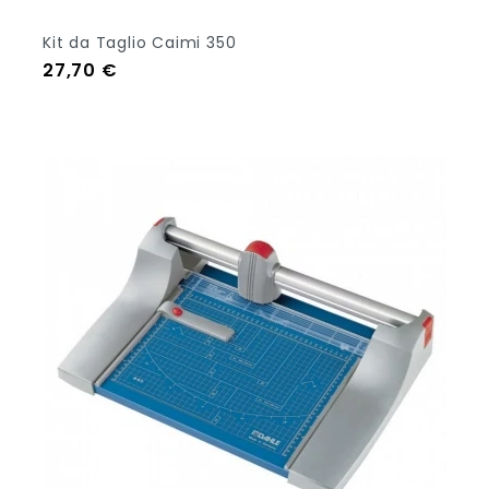
Kit da Taglio Caimi 350
Prezzo
27,70 €
Aggiungi Al Carrello