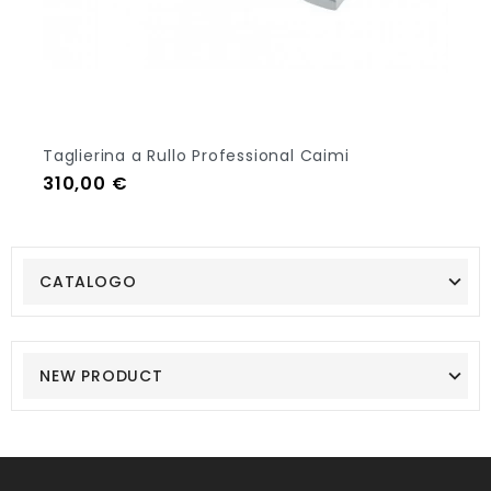
Taglierina a Rullo Professional Caimi
Prezzo
310,00 €
Aggiungi Al Carrello
CATALOGO
NEW PRODUCT