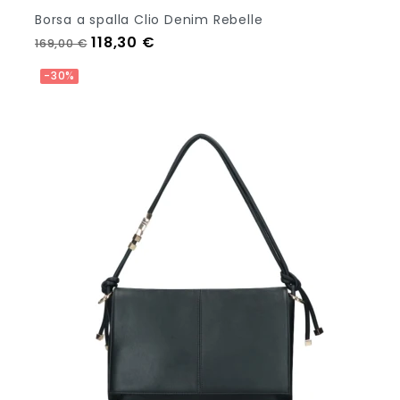
Borsa a spalla Clio Denim Rebelle
Prezzo regolare
Prezzo
118,30 €
169,00 €
Aggiungi Al Carrello
-30%