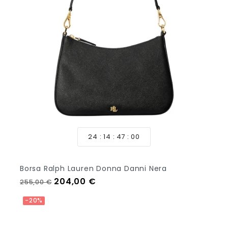
24
14
46
58
Borsa Ralph Lauren Donna Danni Nera
Prezzo regolare
Prezzo
204,00 €
255,00 €
Aggiungi Al Carrello
-20%