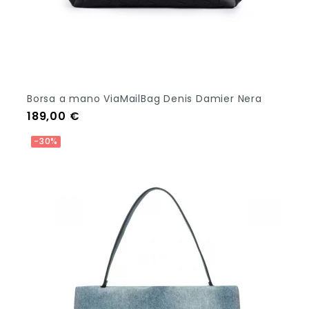
Borsa a mano ViaMailBag Denis Damier Nera
Prezzo
189,00 €
Aggiungi Al Carrello
-30%