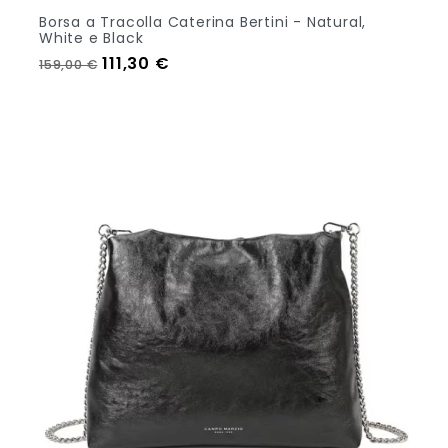
Borsa a Tracolla Caterina Bertini - Natural,
White e Black
Prezzo regolare
Prezzo
111,30 €
159,00 €
Aggiungi Al Carrello