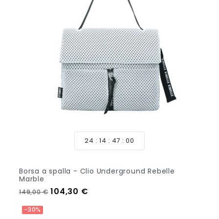
24
14
46
58
Borsa a spalla - Clio Underground Rebelle
Marble
Prezzo regolare
Prezzo
104,30 €
149,00 €
Aggiungi Al Carrello
-30%