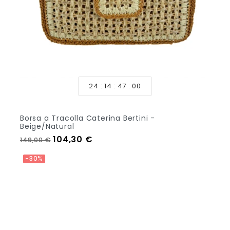
24
14
46
58
Borsa a Tracolla Caterina Bertini -
Beige/Natural
Prezzo regolare
Prezzo
104,30 €
149,00 €
Out Of Stock
-30%