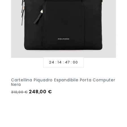
24
14
46
58
Cartellina Piquadro Espandibile Porta Computer
Nera
Prezzo regolare
Prezzo
248,00 €
310,00 €
Out Of Stock