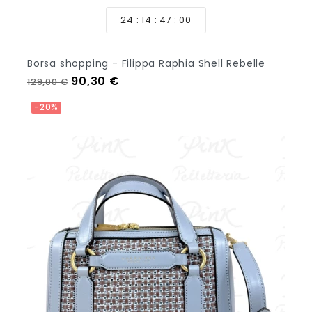
24
14
46
58
Borsa shopping - Filippa Raphia Shell Rebelle
Prezzo regolare
Prezzo
90,30 €
129,00 €
Aggiungi Al Carrello
-20%