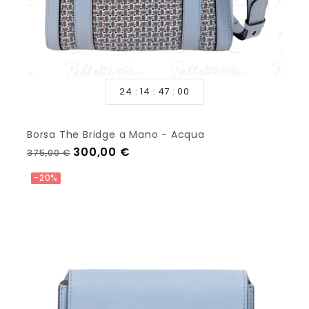
24
14
46
58
Borsa The Bridge a Mano - Acqua
Prezzo regolare
Prezzo
300,00 €
375,00 €
Aggiungi Al Carrello
-20%