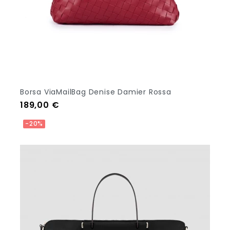
Borsa ViaMailBag Denise Damier Rossa
Prezzo
189,00 €
Aggiungi Al Carrello
-20%