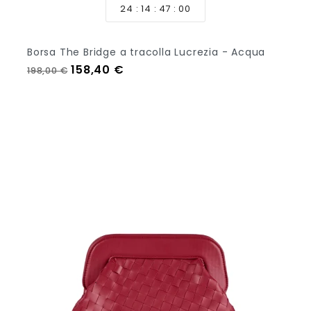
24
14
46
58
Borsa The Bridge a tracolla Lucrezia - Acqua
Prezzo regolare
Prezzo
158,40 €
198,00 €
Aggiungi Al Carrello