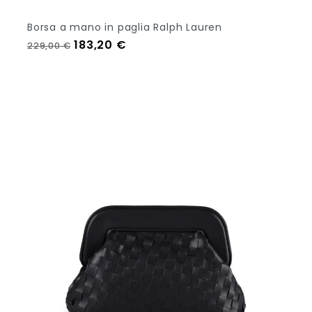
Borsa a mano in paglia Ralph Lauren
Prezzo regolare
Prezzo
183,20 €
229,00 €
Out Of Stock