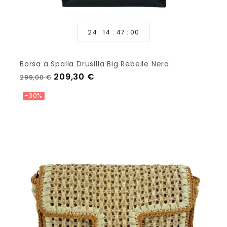
24
14
46
58
Borsa a Spalla Drusilla Big Rebelle Nera
Prezzo regolare
Prezzo
209,30 €
299,00 €
Aggiungi Al Carrello
-30%