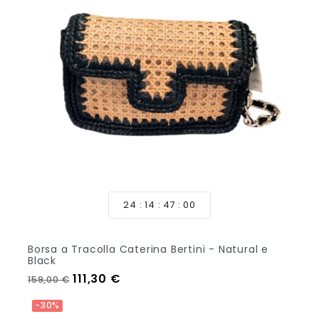
24
14
46
58
Borsa a Tracolla Caterina Bertini - Natural e
Black
Prezzo regolare
Prezzo
111,30 €
159,00 €
Aggiungi Al Carrello
-30%