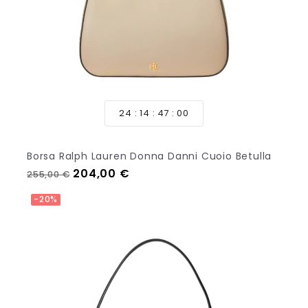
24
14
46
58
Borsa Ralph Lauren Donna Danni Cuoio Betulla
Prezzo regolare
Prezzo
204,00 €
255,00 €
Aggiungi Al Carrello
-20%