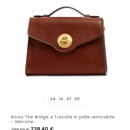
24
14
46
58
Borsa The Bridge a Tracolla in pelle removibile
- Marrone
Prezzo regolare
Prezzo
238,40 €
298,00 €