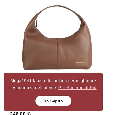
Mega1941 fa uso di cookies per migliorare
l'esperienza dell'utente
Per Saperne di Più
Ho Capito
Chloe borsa a spalla Alexander Smith in pelle
bottalata Marrone
Prezzo
248,00 €