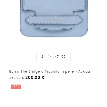
24
14
46
58
Borsa The Bridge a Tracolla in pelle - Acqua
Prezzo regolare
Prezzo
200,00 €
250,00 €
Aggiungi Al Carrello
-20%