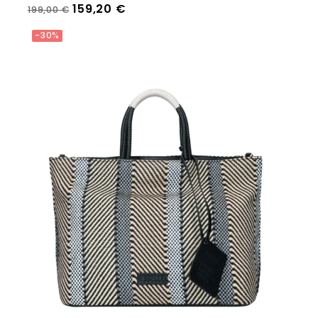
Prezzo regolare
Prezzo
159,20 €
199,00 €
Aggiungi Al Carrello
-30%