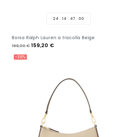
24
14
46
58
Borsa Ralph Lauren a tracolla Beige
Prezzo regolare
Prezzo
159,20 €
199,00 €
Aggiungi Al Carrello
-20%