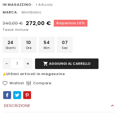
IN MAGAZZINO:
1 Articolo
MARCA:
Montblanc
272,00 €
340,00 €
Risparmia 20%
Tasse incluse
24
10
54
07
Giorni
Ore
Min
Sec
-
+

AGGIUNGI AL CARRELLO
Ultimi articoli in magazzino
report_problem
Wishlist
Compare
DESCRIZIONE