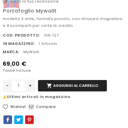
Scrivi la tua recensione
Portafoglio Mywalit
modello 3 ante, formato piccolo, con chiusura magnetica
e 8 scomparti per carte di credito
COD. PRODOTTO:
106-127
IN MAGAZZINO:
1 Articolo
MARCA:
MyWalit
69,00 €
Tasse incluse
-
+

AGGIUNGI AL CARRELLO
Ultimi articoli in magazzino
report_problem
Wishlist
Compare