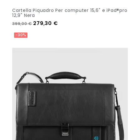
Cartella Piquadro Per computer 15,6" e iPad®pro
12,9" Nera
Prezzo regolare
Prezzo
279,30 €
399,00 €
Out Of Stock
-30%