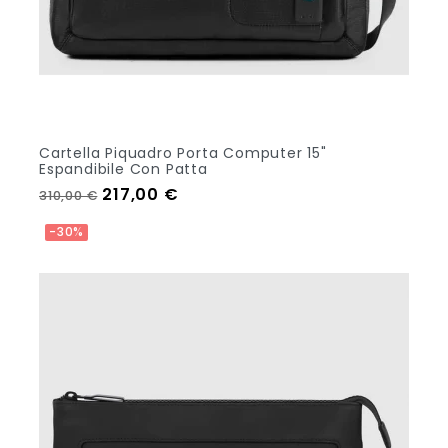
Cartella Piquadro Porta Computer 15"
Espandibile Con Patta
Prezzo regolare
Prezzo
217,00 €
310,00 €
Out Of Stock
-30%