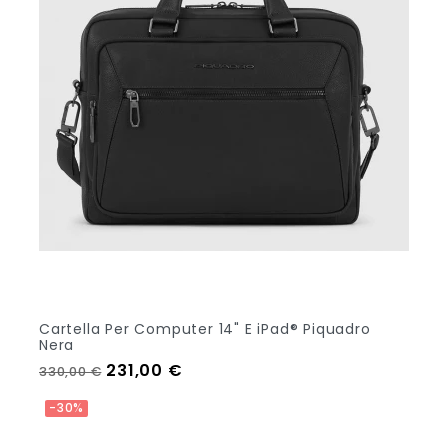
Cartella Per Computer 14" E iPad® Piquadro
Nera
Prezzo regolare
Prezzo
231,00 €
330,00 €
Aggiungi Al Carrello
-30%