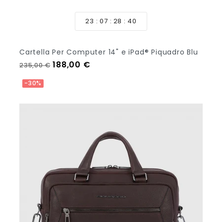
23
07
28
39
Cartella Per Computer 14" e iPad® Piquadro Blu
Prezzo regolare
Prezzo
188,00 €
235,00 €
Aggiungi Al Carrello
-30%