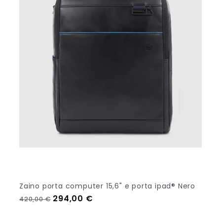
Zaino porta computer 15,6" e porta ipad® Nero
Prezzo regolare
Prezzo
294,00 €
420,00 €
Out Of Stock