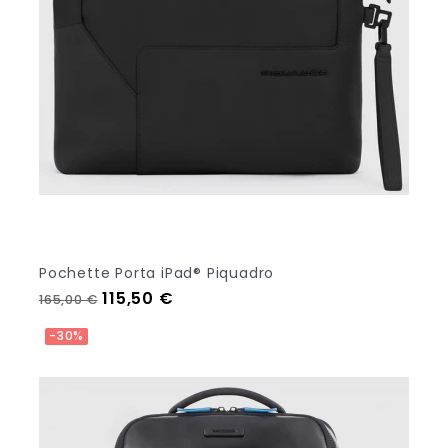
Pochette Porta iPad® Piquadro
Prezzo regolare
Prezzo
115,50 €
165,00 €
Aggiungi Al Carrello
-30%