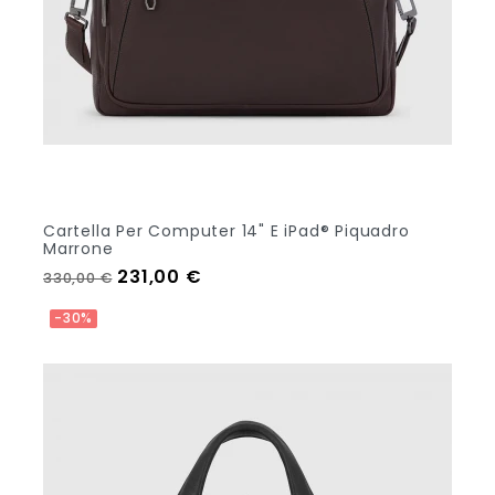
Cartella Per Computer 14" E iPad® Piquadro
Marrone
Prezzo regolare
Prezzo
231,00 €
330,00 €
Aggiungi Al Carrello
-30%