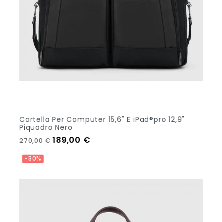
Cartella Per Computer 15,6" E iPad®pro 12,9"
Piquadro Nero
Prezzo regolare
Prezzo
189,00 €
270,00 €
Aggiungi Al Carrello
-30%