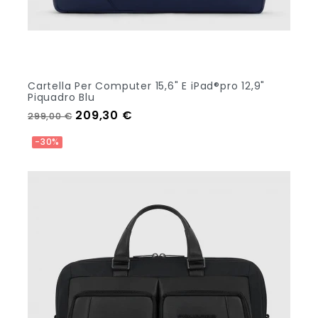
Cartella Per Computer 15,6" E iPad®pro 12,9"
Piquadro Blu
Prezzo regolare
Prezzo
209,30 €
299,00 €
Aggiungi Al Carrello
-30%