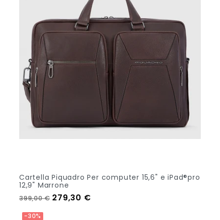
Cartella Piquadro Per computer 15,6" e iPad®pro
12,9" Marrone
Prezzo regolare
Prezzo
279,30 €
399,00 €
Out Of Stock
-30%