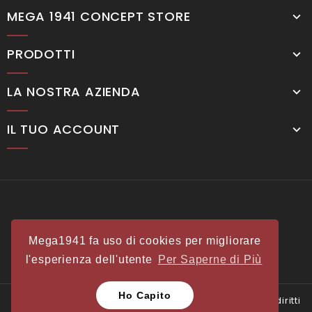
MEGA 1941 CONCEPT STORE
PRODOTTI
LA NOSTRA AZIENDA
IL TUO ACCOUNT
Mega1941 fa uso di cookies per migliorare
l'esperienza dell'utente
Per Saperne di Più
Ho Capito
© 2025 - Mega 1941 - Partita IVA 00500020011 - Tutti i diritti