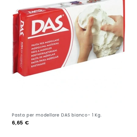
Pasta per modellare DAS bianco- 1 Kg.
Prezzo
6,65 €
Aggiungi Al Carrello