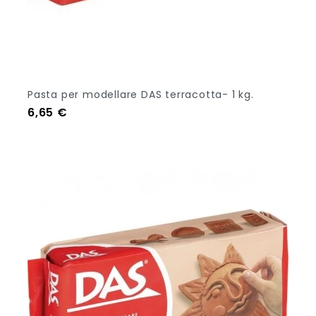
Pasta per modellare DAS terracotta- 1 kg.
Prezzo
6,65 €
Aggiungi Al Carrello