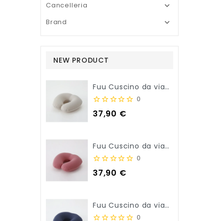
Cancelleria

Brand

NEW PRODUCT
Fuu Cuscino da viaggio per il collo - Beige
0
Prezzo
37,90 €
Fuu Cuscino da viaggio per il collo - Rosa
0
Prezzo
37,90 €
Fuu Cuscino da viaggio per il collo - Blu Navy
0