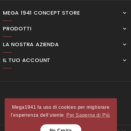
MEGA 1941 CONCEPT STORE
PRODOTTI
LA NOSTRA AZIENDA
IL TUO ACCOUNT
Mega1941 fa uso di cookies per migliorare
l'esperienza dell'utente
Per Saperne di Più
Ho Capito