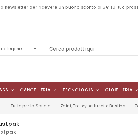
 alla newsletter per ricevere un buono sconto di 5€ sul tuo pro
ASA
CANCELLERIA
TECNOLOGIA
GIOIELLERIA
a
Tutto per la Scuola
Zaini, Trolley, Astucci e Bustine
Z
Eastpak
astpak