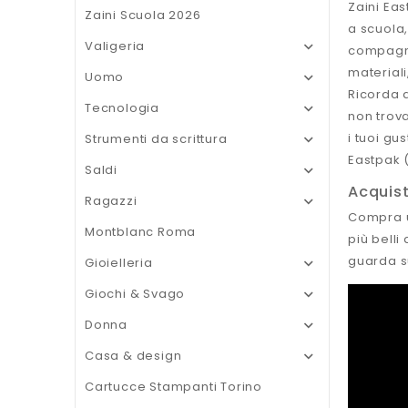
Zaini Eas
Zaini Scuola 2026
a scuola,
Valigeria

compagni
materiali
Uomo

Ricorda d
Tecnologia

non trova
i tuoi gu
Strumenti da scrittura

Eastpak 
Saldi

Acquis
Ragazzi

Compra un
Montblanc Roma
più belli
guarda s
Gioielleria

Giochi & Svago

Donna

Casa & design

Cartucce Stampanti Torino