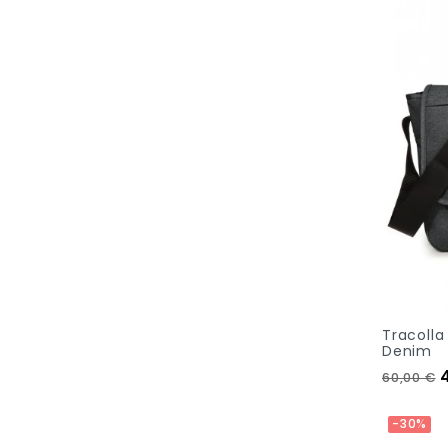
Tracolla
Denim
Prezzo 
60,00 €
Out Of S
-30%