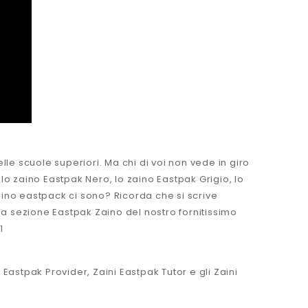
lle scuole superiori. Ma chi di voi non vede in giro
è lo zaino Eastpak Nero, lo zaino Eastpak Grigio, lo
zaino eastpack ci sono? Ricorda che si scrive
lla sezione Eastpak Zaino del nostro fornitissimo
1
ni Eastpak Provider, Zaini Eastpak Tutor e gli
Zaini