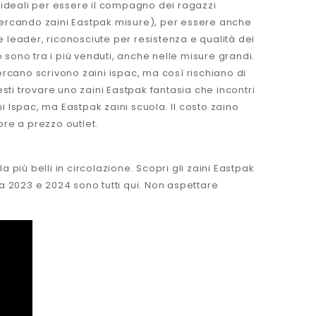
 ideali per essere il compagno dei ragazzi
i cercando zaini Eastpak misure), per essere anche
 leader, riconosciute per resistenza e qualità dei
ero sono tra i più venduti, anche nelle misure grandi.
ercano scrivono zaini ispac, ma così rischiano di
resti trovare uno zaini Eastpak fantasia che incontri
ni Ispac, ma Eastpak zaini scuola. Il costo zaino
re a prezzo outlet.
più belli in circolazione. Scopri gli zaini Eastpak
ola 2023 e 2024 sono tutti qui. Non aspettare