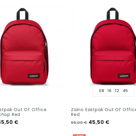
08
16
12
44
stpak Out Of Office
Zaino Eastpak Out Of Office
chop Red
Red
regolare
Prezzo
Prezzo regolare
Prezzo
45,50 €
45,50 €
65,00 €
 Al Carrello
Aggiungi Al Carrello