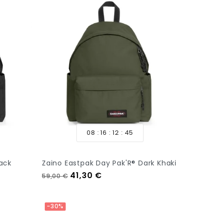
08
16
12
44
lack
Zaino Eastpak Day Pak'R® Dark Khaki
Prezzo regolare
Prezzo
41,30 €
59,00 €
Aggiungi Al Carrello
-30%