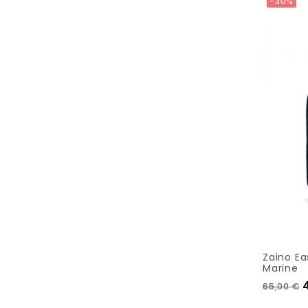
-30%
Zaino Ea
Marine
Prezzo 
65,00 €
Aggiungi