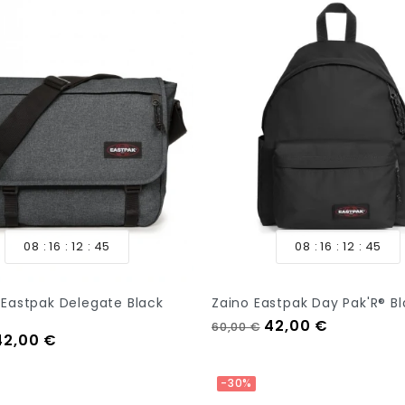
08
16
12
44
08
16
12
44
 Eastpak Delegate Black
Zaino Eastpak Day Pak'R® B
Prezzo regolare
Prezzo
42,00 €
60,00 €
regolare
Prezzo
42,00 €
Aggiungi Al Carrello
tock
-30%