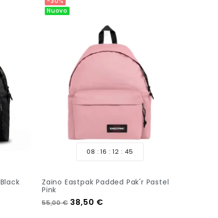
-30%
Nuovo
08
16
12
44
 Black
Zaino Eastpak Padded Pak'r Pastel
Pink
Prezzo regolare
Prezzo
38,50 €
55,00 €
Aggiungi Al Carrello