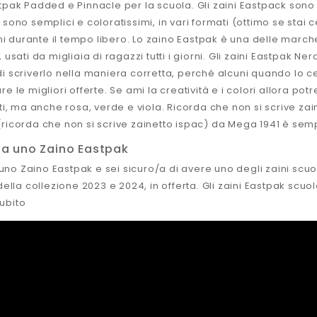
tpak Padded e Pinnacle per la scuola. Gli zaini Eastpack sono
 sono semplici e coloratissimi, in vari formati (ottimo se sta
 durante il tempo libero. Lo zaino Eastpak è una delle marche
, usati da migliaia di ragazzi tutti i giorni. Gli zaini Eastpak N
i scriverlo nella maniera corretta, perché alcuni quando lo c
re le migliori offerte. Se ami la creatività e i colori allora pot
sti, ma anche rosa, verde e viola. Ricorda che non si scrive zai
(ricorda che non si scrive zainetto ispac) da Mega 1941 è semp
ta uno Zaino Eastpak
o Zaino Eastpak e sei sicuro/a di avere uno degli zaini scuola 
 della collezione 2023 e 2024, in offerta. Gli zaini Eastpak scu
ubito