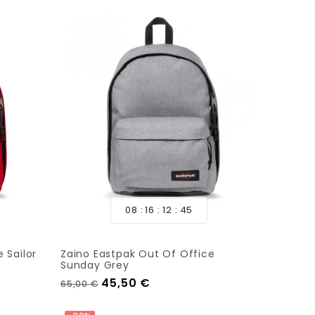
08
16
12
44
 Sailor
Zaino Eastpak Out Of Office
Sunday Grey
Prezzo regolare
Prezzo
45,50 €
65,00 €
Aggiungi Al Carrello