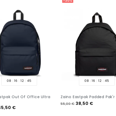
-30%
08
16
12
44
08
16
12
44
stpak Out Of Office Ultra
Zaino Eastpak Padded Pak'r
Prezzo regolare
Prezzo
38,50 €
55,00 €
regolare
Prezzo
45,50 €
Aggiungi Al Carrello
 Al Carrello