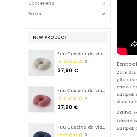
Cancelleria

Brand

NEW PRODUCT
Fuu Cuscino da viaggio per il collo - Beige
0
Eastpak
Prezzo
37,90 €
Zaini Scu
gli stude
zaino Eas
Fuu Cuscino da viaggio per il collo - Rosa
Eastpak e
0
shop onli
Prezzo
37,90 €
Zaino E
Offerte z
Fuu Cuscino da viaggio per il collo - Blu Navy
Eastpak 
0