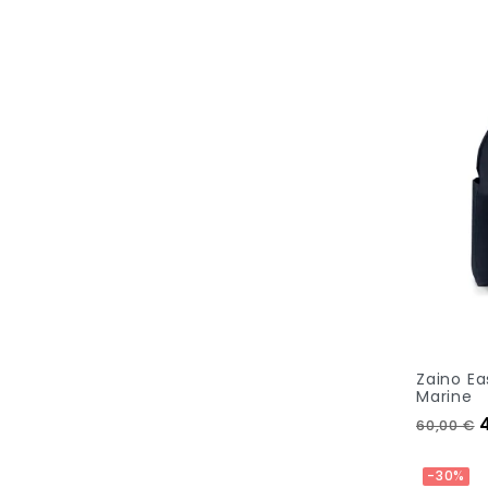
Zaino Ea
Marine
Prezzo 
60,00 €
Aggiungi
-30%