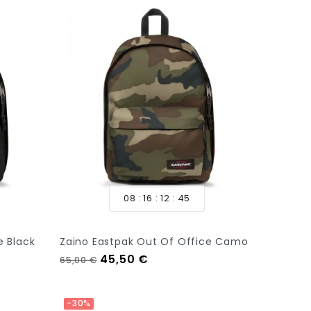
08
16
12
44
e Black
Zaino Eastpak Out Of Office Camo
Prezzo regolare
Prezzo
45,50 €
65,00 €
Aggiungi Al Carrello
-30%