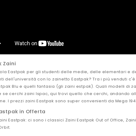
 Zaini
ola Eastpak per gli studenti delle medie, delle elementari e de
nti dell'università con lo zainetto Eastpak? Tra i più venduti c'
tpak Blu e quelli fantasia (gli zaini estpak). Quali modelli di 
 se cerchi zaini Ispac, qui trovi quello che cerchi, andando a
ne. I prezzi zaini Eastpak sono super convenienti da Mega 194
astpak in Offerta
aini Eastpak: ci sono i classici Zaini Eastpak Out of Office, Zai
Orbit
.