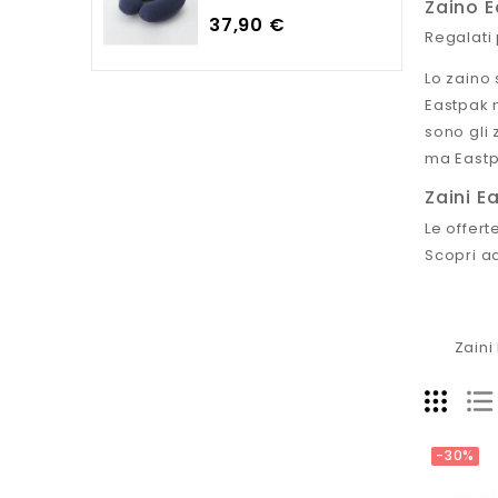
Zaino E
Prezzo
37,90 €
Regalati 
Lo zaino 
Eastpak m
sono gli 
ma Eastp
Zaini E
Le offert
Scopri ad
Zaini
-30%