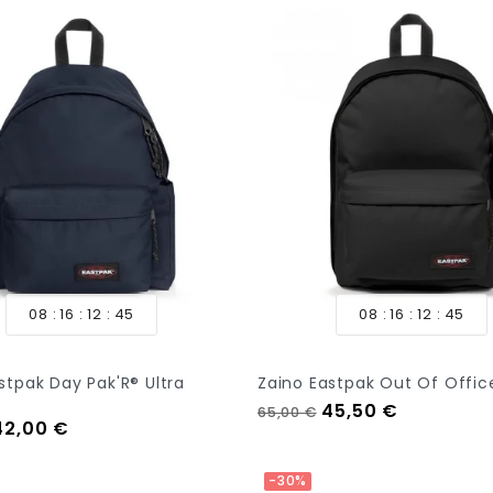
08
16
12
44
08
16
12
44
stpak Day Pak'R® Ultra
Zaino Eastpak Out Of Offic
Prezzo regolare
Prezzo
45,50 €
65,00 €
regolare
Prezzo
42,00 €
Aggiungi Al Carrello
 Al Carrello
-30%