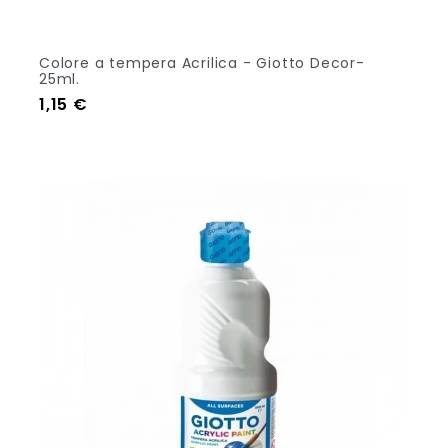
Colore a tempera Acrilica - Giotto Decor-
25ml.
Prezzo
1,15 €
Aggiungi Al Carrello