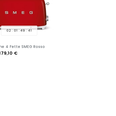
02
01
49
40
ne 4 Fette SMEG Rosso
regolare
Prezzo
179,10 €