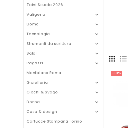
Zaini Scuola 2026
Valigeria

Uomo

Tecnologia

Strumenti da scrittura

Saldi

Ragazzi

Montblanc Roma
-10%
Gioielleria

Giochi & Svago

Donna

Casa & design

Cartucce Stampanti Torino