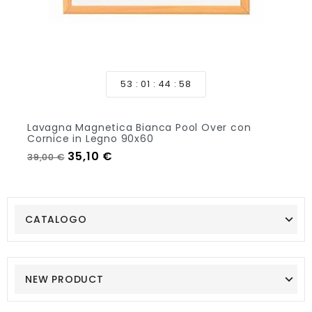
53
01
44
57
Lavagna Magnetica Bianca Pool Over con
Cornice in Legno 90x60
Prezzo regolare
Prezzo
35,10 €
39,00 €
Aggiungi Al Carrello
CATALOGO
NEW PRODUCT