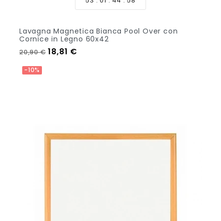
53
01
44
57
Lavagna Magnetica Bianca Pool Over con
Cornice in Legno 60x42
Prezzo regolare
Prezzo
18,81 €
20,90 €
Aggiungi Al Carrello
-10%