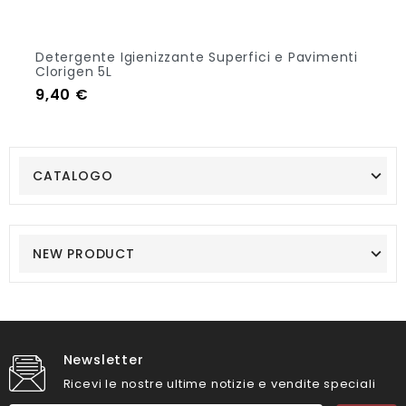
Detergente Igienizzante Superfici e Pavimenti
Clorigen 5L
Prezzo
9,40 €
Out Of Stock
CATALOGO
NEW PRODUCT
Newsletter
Ricevi le nostre ultime notizie e vendite speciali