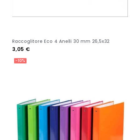
Raccoglitore Eco 4 Anelli 30 mm 26,5x32
Prezzo
3,05 €
Aggiungi Al Carrello
-10%