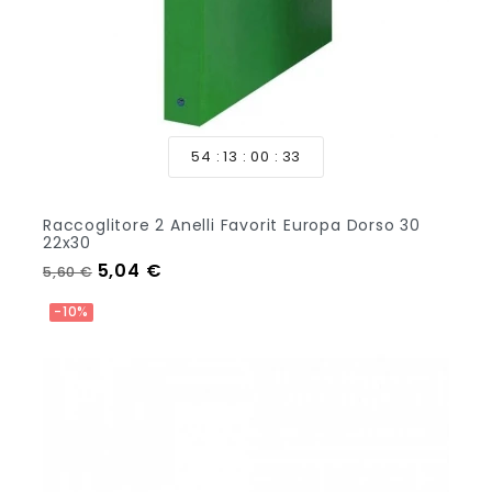
54
13
00
33
Raccoglitore 2 Anelli Favorit Europa Dorso 30
22x30
Prezzo regolare
Prezzo
5,04 €
5,60 €
-10%