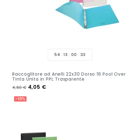
54
13
00
33
Raccoglitore ad Anelli 22x30 Dorso 16 Pool Over
Tinta Unita in PPL Trasparente
Prezzo regolare
Prezzo
4,05 €
4,50 €
Aggiungi Al Carrello
-10%