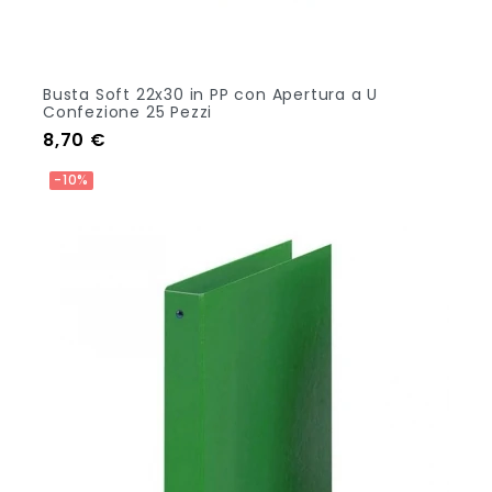
Busta Soft 22x30 in PP con Apertura a U
Confezione 25 Pezzi
Prezzo
8,70 €
Aggiungi Al Carrello
-10%