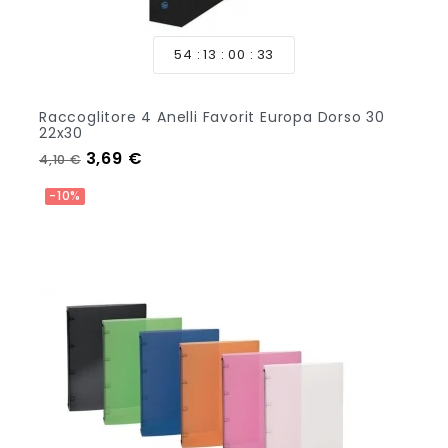
54
13
00
33
Raccoglitore 4 Anelli Favorit Europa Dorso 30
22x30
Prezzo regolare
Prezzo
3,69 €
4,10 €
Aggiungi Al Carrello
-10%