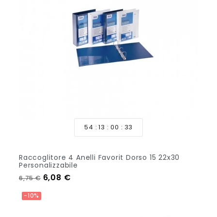
54
13
00
33
Raccoglitore 4 Anelli Favorit Dorso 15 22x30
Personalizzabile
Prezzo regolare
Prezzo
6,08 €
6,75 €
Aggiungi Al Carrello
-10%