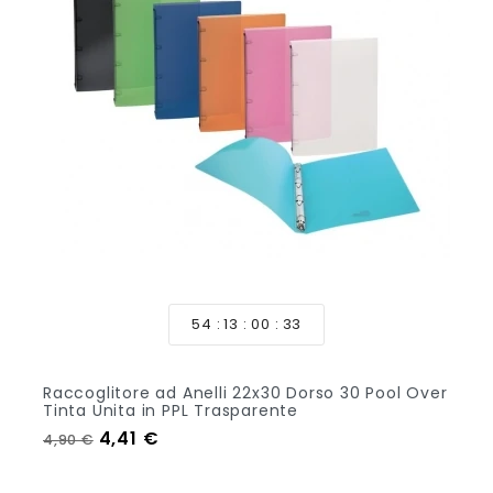
54
13
00
33
Raccoglitore ad Anelli 22x30 Dorso 30 Pool Over
Tinta Unita in PPL Trasparente
Prezzo regolare
Prezzo
4,41 €
4,90 €
Aggiungi Al Carrello