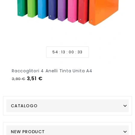
54
13
00
33
Raccoglitori 4 Anelli Tinta Unita A4
Prezzo regolare
Prezzo
3,51 €
3,90 €
CATALOGO
NEW PRODUCT