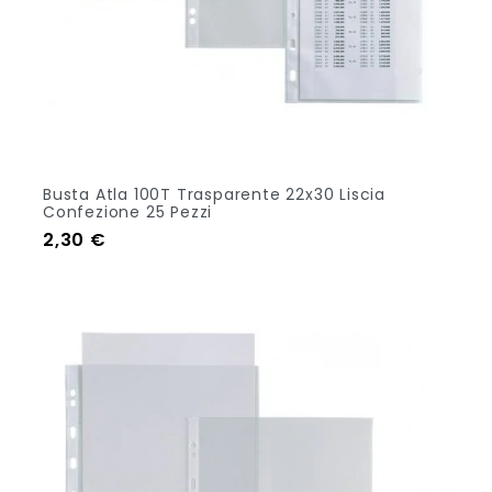
Busta Atla 100T Trasparente 22x30 Liscia
Confezione 25 Pezzi
Prezzo
2,30 €
Aggiungi Al Carrello