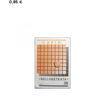
Prezzo
0,85 €