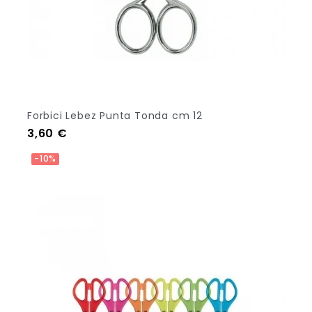
Forbici Lebez Punta Tonda cm 12
Prezzo
3,60 €
Aggiungi Al Carrello
-10%