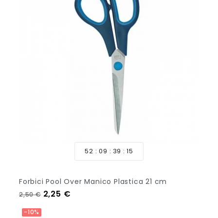
52
09
39
14
Forbici Pool Over Manico Plastica 21 cm
Prezzo regolare
Prezzo
2,25 €
2,50 €
Aggiungi Al Carrello
-10%