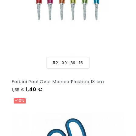
+1
52
09
39
14
Forbici Pool Over Manico Plastica 13 cm
Prezzo regolare
Prezzo
1,40 €
1,55 €
-10%