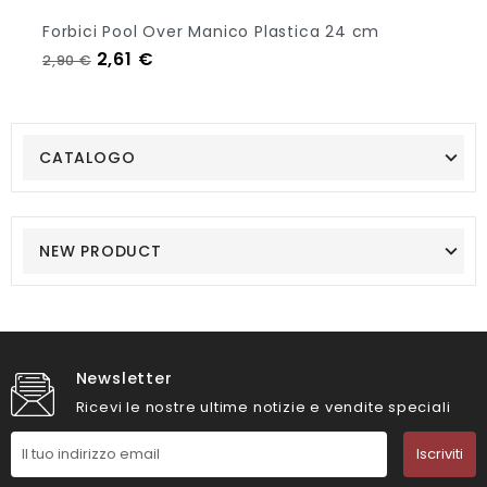
Forbici Pool Over Manico Plastica 24 cm
Prezzo regolare
Prezzo
2,61 €
2,90 €
Aggiungi Al Carrello
CATALOGO
NEW PRODUCT
Newsletter
Ricevi le nostre ultime notizie e vendite speciali
Iscriviti