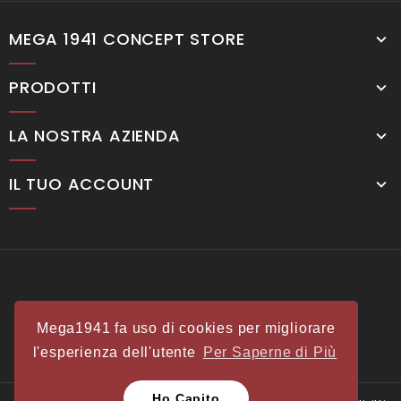
MEGA 1941 CONCEPT STORE
PRODOTTI
LA NOSTRA AZIENDA
IL TUO ACCOUNT
Mega1941 fa uso di cookies per migliorare
l'esperienza dell'utente
Per Saperne di Più
Ho Capito