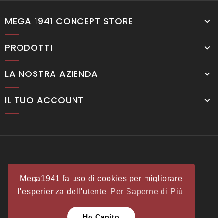
MEGA 1941 CONCEPT STORE
PRODOTTI
LA NOSTRA AZIENDA
IL TUO ACCOUNT
Mega1941 fa uso di cookies per migliorare
l'esperienza dell'utente
Per Saperne di Più
Ho Capito