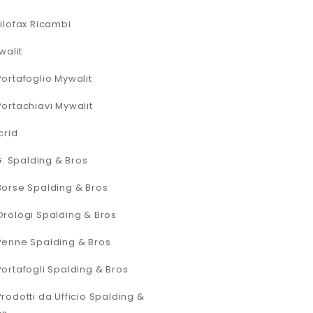
Filofax Ricambi
walit
Portafoglio Mywalit
Portachiavi Mywalit
crid
G. Spalding & Bros
Borse Spalding & Bros
Orologi Spalding & Bros
Penne Spalding & Bros
Portafogli Spalding & Bros
Prodotti da Ufficio Spalding &