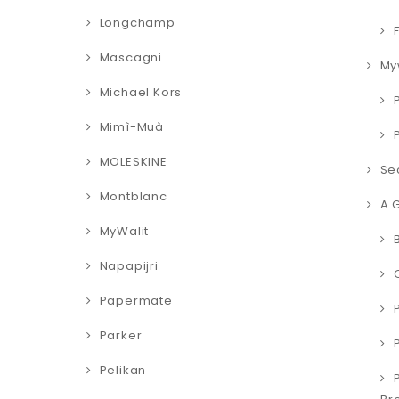
Longchamp
Mascagni
My
Michael Kors
Mimì-Muà
MOLESKINE
Se
Montblanc
A.
MyWalit
Napapijri
Papermate
Parker
Pelikan