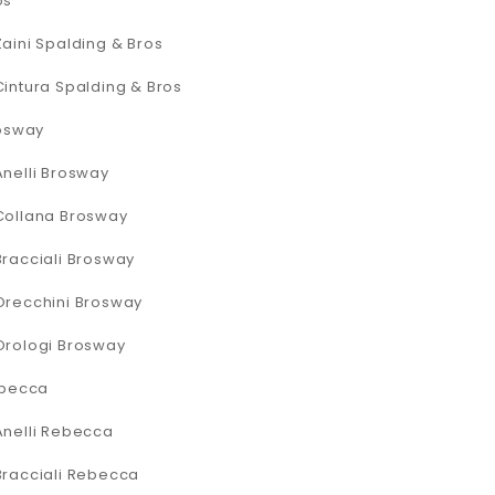
os
Zaini Spalding & Bros
Cintura Spalding & Bros
osway
Anelli Brosway
Collana Brosway
Bracciali Brosway
Orecchini Brosway
Orologi Brosway
becca
Anelli Rebecca
Bracciali Rebecca