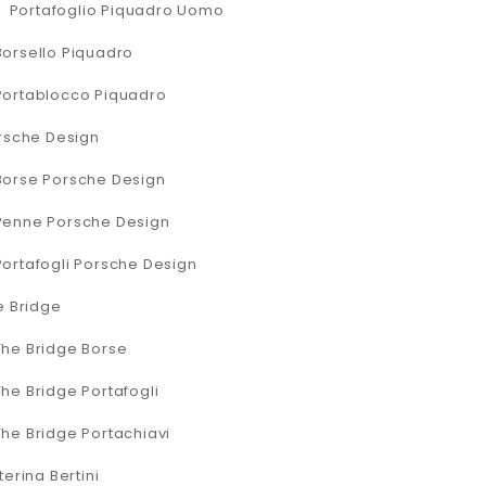
Portafoglio Piquadro Uomo
Borsello Piquadro
Portablocco Piquadro
rsche Design
Borse Porsche Design
Penne Porsche Design
Portafogli Porsche Design
e Bridge
The Bridge Borse
The Bridge Portafogli
The Bridge Portachiavi
erina Bertini