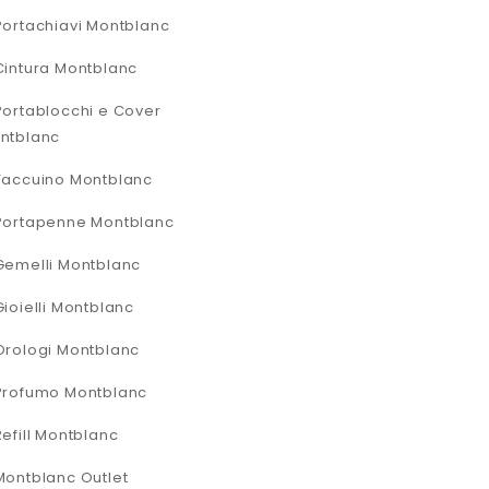
Portachiavi Montblanc
Cintura Montblanc
Portablocchi e Cover
ntblanc
Taccuino Montblanc
Portapenne Montblanc
Gemelli Montblanc
Gioielli Montblanc
Orologi Montblanc
Profumo Montblanc
Refill Montblanc
Montblanc Outlet