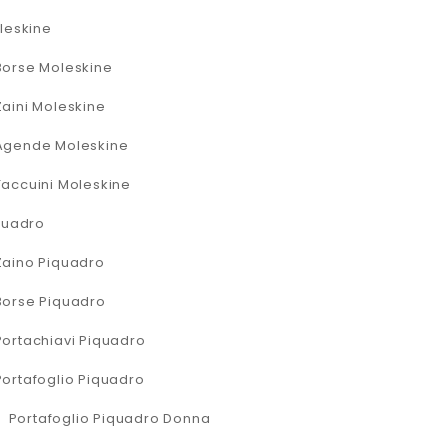
leskine
Borse Moleskine
Zaini Moleskine
Agende Moleskine
Taccuini Moleskine
quadro
Zaino Piquadro
Borse Piquadro
Portachiavi Piquadro
Portafoglio Piquadro
Portafoglio Piquadro Donna