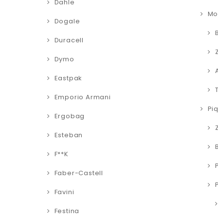
Dahle
Mo
Dogale
Duracell
Dymo
Eastpak
Emporio Armani
Pi
Ergobag
Esteban
F**K
Faber-Castell
Favini
Festina