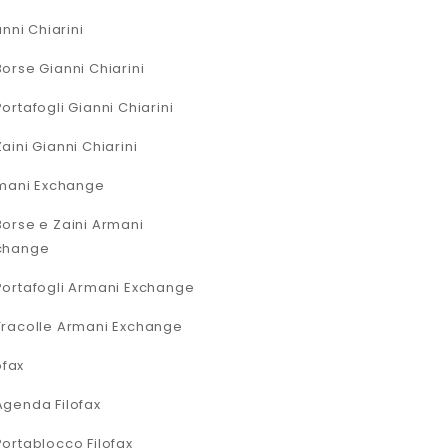
nni Chiarini
Borse Gianni Chiarini
Portafogli Gianni Chiarini
Zaini Gianni Chiarini
mani Exchange
Borse e Zaini Armani
change
Portafogli Armani Exchange
Tracolle Armani Exchange
ofax
Agenda Filofax
Portablocco Filofax