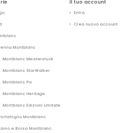
rie
Il tuo account
go
Entra
d
Crea nuovo account
ntblanc
Penna Montblanc
Montblanc Meisterstuck
Montblanc StarWalker
Montblanc Pix
Montblanc Heritage
Montblanc Edizioni Limitate
Portafoglio Montblanc
Zaino e Borsa Montblanc