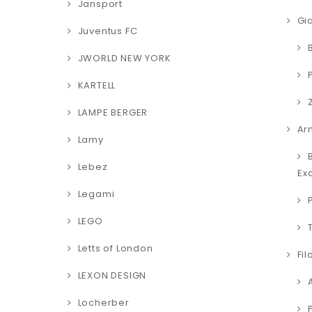
Jansport
Gia
Juventus FC
JWORLD NEW YORK
KARTELL
LAMPE BERGER
Ar
Lamy
Lebez
Ex
Legami
LEGO
Letts of London
Fil
LEXON DESIGN
Locherber