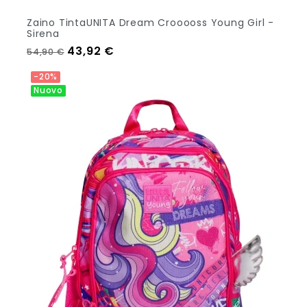
Zaino TintaUNITA Dream Crooooss Young Girl -
Sirena
Prezzo regolare
Prezzo
43,92 €
54,90 €
Aggiungi Al Carrello
-20%
Nuovo