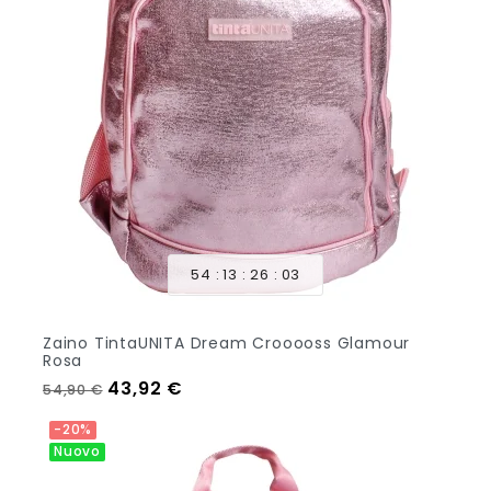
54
13
26
01
Zaino TintaUNITA Dream Crooooss Glamour
Rosa
Prezzo regolare
Prezzo
43,92 €
54,90 €
Aggiungi Al Carrello
-20%
Nuovo