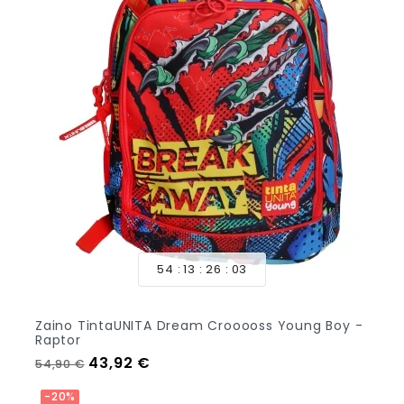
54
13
26
01
Zaino TintaUNITA Dream Crooooss Young Boy -
Raptor
Prezzo regolare
Prezzo
43,92 €
54,90 €
Aggiungi Al Carrello
-20%