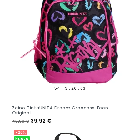
54
13
26
01
Zaino TintaUNITA Dream Crooooss Teen -
Original
Prezzo regolare
Prezzo
39,92 €
49,90 €
Aggiungi Al Carrello
-20%
Nuovo