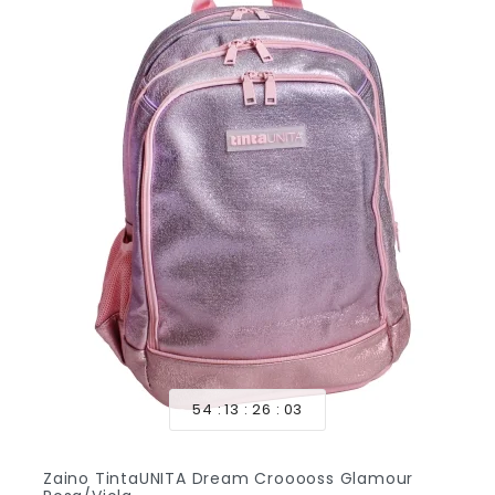
54
13
26
01
Zaino TintaUNITA Dream Crooooss Glamour