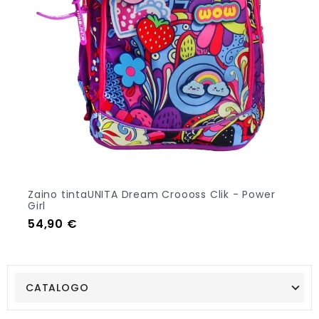
Zaino tintaUNITA Dream Croooss Clik - Power
Girl
Prezzo
54,90 €
Aggiungi Al Carrello
CATALOGO