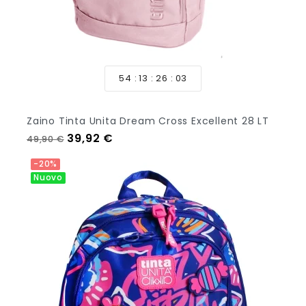
54
13
26
01
Zaino Tinta Unita Dream Cross Excellent 28 LT
Prezzo regolare
Prezzo
39,92 €
49,90 €
-20%
Nuovo