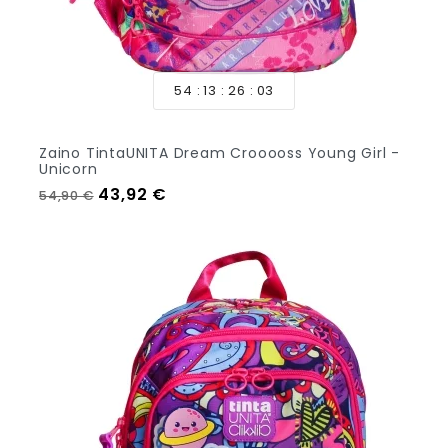
54
13
26
01
Zaino TintaUNITA Dream Crooooss Young Girl -
Unicorn
Prezzo regolare
Prezzo
43,92 €
54,90 €
Aggiungi Al Carrello