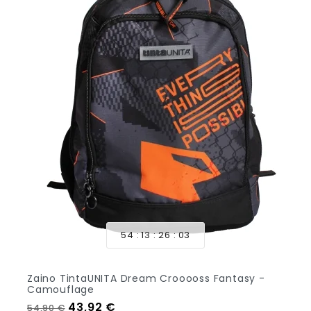
54
13
26
01
Zaino TintaUNITA Dream Crooooss Fantasy -
Camouflage
Prezzo regolare
Prezzo
43,92 €
54,90 €