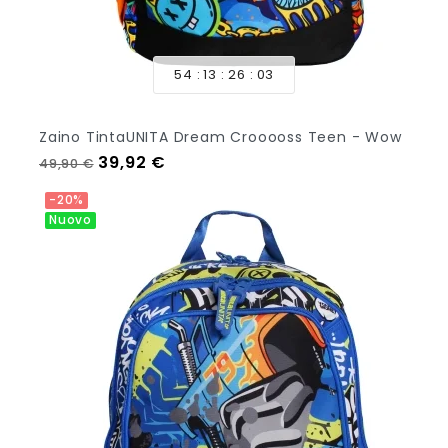
54
13
26
01
Zaino TintaUNITA Dream Crooooss Teen - Wow
Prezzo regolare
Prezzo
39,92 €
49,90 €
Aggiungi Al Carrello
-20%
Nuovo