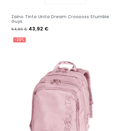
Zaino Tinta Unita Dream Crooooss Stumble
Guys
Prezzo regolare
Prezzo
43,92 €
54,90 €
-20%