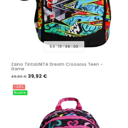
54
13
26
01
Zaino TintaUNITA Dream Crooooss Teen -
Game
Prezzo regolare
Prezzo
39,92 €
49,90 €
Aggiungi Al Carrello
-20%
Nuovo