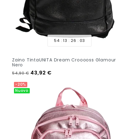
54
13
26
01
Zaino TintaUNITA Dream Crooooss Glamour
Nero
Prezzo regolare
Prezzo
43,92 €
54,90 €
Aggiungi Al Carrello
-20%
Nuovo