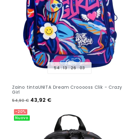
54
13
26
01
Zaino tintaUNITA Dream Crooooss Clik - Crazy
Girl
Prezzo regolare
Prezzo
43,92 €
54,90 €
Aggiungi Al Carrello
-20%
Nuovo