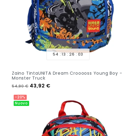
54
13
26
01
Zaino TintaUNITA Dream Crooooss Young Boy -
Monster Truck
Prezzo regolare
Prezzo
43,92 €
54,90 €
Aggiungi Al Carrello
-20%
Nuovo