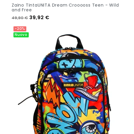
Zaino TintaUNITA Dream Crooooss Teen - Wild
and Free
Prezzo regolare
Prezzo
39,92 €
49,90 €
Aggiungi Al Carrello
-20%
Nuovo