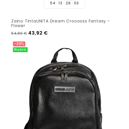
54
13
26
01
Zaino TintaUNITA Dream Crooooss Fantasy -
Flower
Prezzo regolare
Prezzo
43,92 €
54,90 €
Aggiungi Al Carrello
-20%
Nuovo