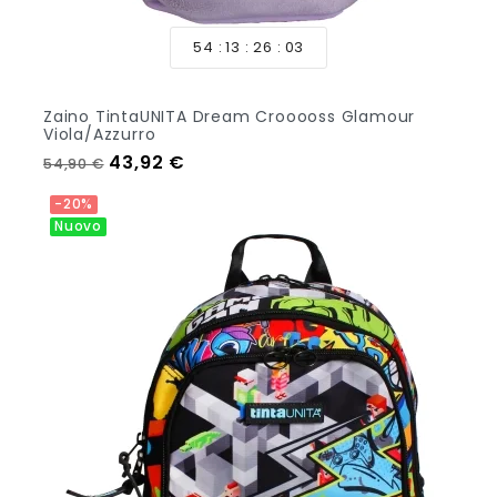
54
13
26
01
Zaino TintaUNITA Dream Crooooss Glamour
Viola/Azzurro
Prezzo regolare
Prezzo
43,92 €
54,90 €
Aggiungi Al Carrello
-20%
Nuovo